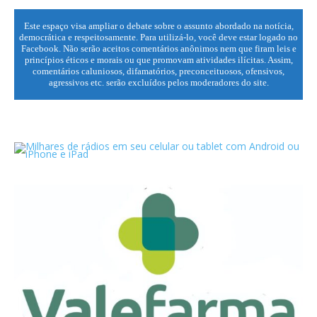
Este espaço visa ampliar o debate sobre o assunto abordado na notícia,
democrática e respeitosamente. Para utilizá-lo, você deve estar logado no
Facebook. Não serão aceitos comentários anônimos nem que firam leis e
princípios éticos e morais ou que promovam atividades ilícitas. Assim,
comentários caluniosos, difamatórios, preconceituosos, ofensivos,
agressivos etc. serão excluídos pelos moderadores do site.