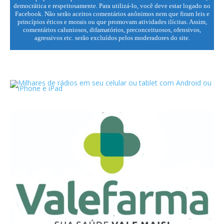
democrática e respeitosamente. Para utilizá-lo, você deve estar logado no
Facebook. Não serão aceitos comentários anônimos nem que firam leis e
princípios éticos e morais ou que promovam atividades ilícitas. Assim,
comentários caluniosos, difamatórios, preconceituosos, ofensivos,
agressivos etc. serão excluídos pelos moderadores do site.