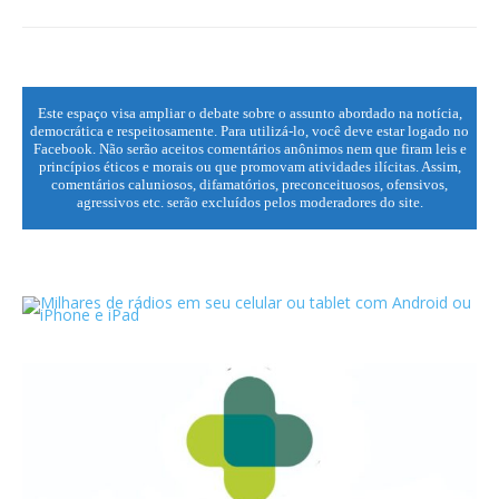
Este espaço visa ampliar o debate sobre o assunto abordado na notícia,
democrática e respeitosamente. Para utilizá-lo, você deve estar logado no
Facebook. Não serão aceitos comentários anônimos nem que firam leis e
princípios éticos e morais ou que promovam atividades ilícitas. Assim,
comentários caluniosos, difamatórios, preconceituosos, ofensivos,
agressivos etc. serão excluídos pelos moderadores do site.