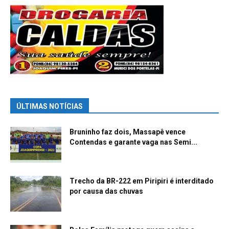
ÚLTIMAS NOTÍCIAS
Bruninho faz dois, Massapê vence
Contendas e garante vaga nas Semi...
Trecho da BR-222 em Piripiri é interditado
por causa das chuvas