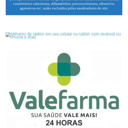
comentários caluniosos, difamatórios, preconceituosos, ofensivos,
agressivos etc. serão excluídos pelos moderadores do site.