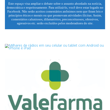
Este espaço visa ampliar o debate sobre o assunto abordado na notícia,
democrática e respeitosamente. Para utilizá-lo, você deve estar logado no
Facebook. Não serão aceitos comentários anônimos nem que firam leis e
princípios éticos e morais ou que promovam atividades ilícitas. Assim,
comentários caluniosos, difamatórios, preconceituosos, ofensivos,
agressivos etc. serão excluídos pelos moderadores do site.