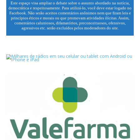
Este espaço visa ampliar o debate sobre o assunto abordado na notícia,
democrática e respeitosamente. Para utilizá-lo, você deve estar logado no
Facebook. Não serão aceitos comentários anônimos nem que firam leis e
princípios éticos e morais ou que promovam atividades ilícitas. Assim,
comentários caluniosos, difamatórios, preconceituosos, ofensivos,
agressivos etc. serão excluídos pelos moderadores do site.