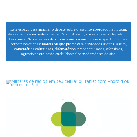
Este espaço visa ampliar o debate sobre o assunto abordado na notícia,
democrática e respeitosamente. Para utilizá-lo, você deve estar logado no
Facebook. Não serão aceitos comentários anônimos nem que firam leis e
princípios éticos e morais ou que promovam atividades ilícitas. Assim,
comentários caluniosos, difamatórios, preconceituosos, ofensivos,
agressivos etc. serão excluídos pelos moderadores do site.