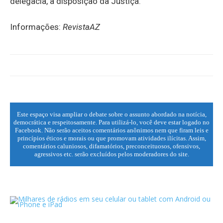
delegacia, à disposição da Justiça.
Informações:
RevistaAZ
Este espaço visa ampliar o debate sobre o assunto abordado na notícia,
democrática e respeitosamente. Para utilizá-lo, você deve estar logado no
Facebook. Não serão aceitos comentários anônimos nem que firam leis e
princípios éticos e morais ou que promovam atividades ilícitas. Assim,
comentários caluniosos, difamatórios, preconceituosos, ofensivos,
agressivos etc. serão excluídos pelos moderadores do site.