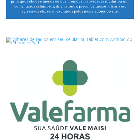
princípios éticos e morais ou que promovam atividades ilícitas. Assim,
comentários caluniosos, difamatórios, preconceituosos, ofensivos,
agressivos etc. serão excluídos pelos moderadores do site.