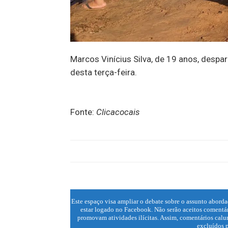
Marcos Vinícius Silva, de 19 anos, despar
desta terça-feira.
Fonte:
Clicacocais
Este espaço visa ampliar o debate sobre o assunto aborda
estar logado no Facebook. Não serão aceitos comentár
promovam atividades ilícitas. Assim, comentários calun
excluídos p