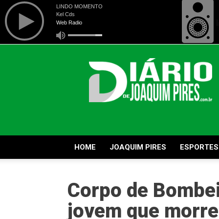
Diário
de
Joaquim
Pires
HOME
JOAQUIM PIRES
ESPORTES
Corpo de Bombei
jovem que morre