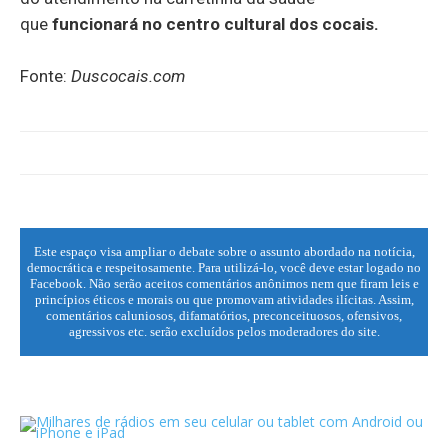
que
funcionará no centro cultural dos cocais.
Fonte:
Duscocais.com
Este espaço visa ampliar o debate sobre o assunto abordado na notícia,
democrática e respeitosamente. Para utilizá-lo, você deve estar logado no
Facebook. Não serão aceitos comentários anônimos nem que firam leis e
princípios éticos e morais ou que promovam atividades ilícitas. Assim,
comentários caluniosos, difamatórios, preconceituosos, ofensivos,
agressivos etc. serão excluídos pelos moderadores do site.