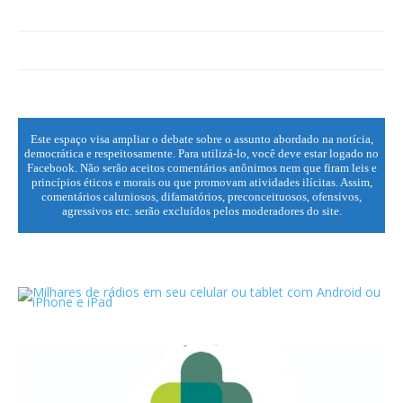
Este espaço visa ampliar o debate sobre o assunto abordado na notícia,
democrática e respeitosamente. Para utilizá-lo, você deve estar logado no
Facebook. Não serão aceitos comentários anônimos nem que firam leis e
princípios éticos e morais ou que promovam atividades ilícitas. Assim,
comentários caluniosos, difamatórios, preconceituosos, ofensivos,
agressivos etc. serão excluídos pelos moderadores do site.