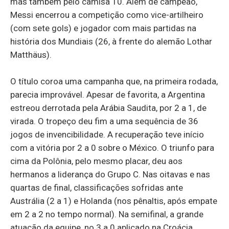
mas também pelo camisa 10. Além de campeão,
Messi encerrou a competição como vice-artilheiro
(com sete gols) e jogador com mais partidas na
história dos Mundiais (26, à frente do alemão Lothar
Matthäus).
O título coroa uma campanha que, na primeira rodada,
parecia improvável. Apesar de favorita, a Argentina
estreou derrotada pela Arábia Saudita, por 2 a 1, de
virada. O tropeço deu fim a uma sequência de 36
jogos de invencibilidade. A recuperação teve início
com a vitória por 2 a 0 sobre o México. O triunfo para
cima da Polônia, pelo mesmo placar, deu aos
hermanos a liderança do Grupo C. Nas oitavas e nas
quartas de final, classificações sofridas ante
Austrália (2 a 1) e Holanda (nos pênaltis, após empate
em 2 a 2 no tempo normal). Na semifinal, a grande
atuação da equipe, no 3 a 0 aplicado na Croácia.