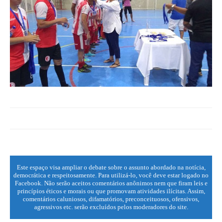
Este espaço visa ampliar o debate sobre o assunto abordado na notícia,
democrática e respeitosamente. Para utilizá-lo, você deve estar logado no
Facebook. Não serão aceitos comentários anônimos nem que firam leis e
princípios éticos e morais ou que promovam atividades ilícitas. Assim,
comentários caluniosos, difamatórios, preconceituosos, ofensivos,
agressivos etc. serão excluídos pelos moderadores do site.