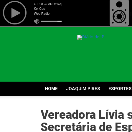
Diário
de
Joaquim
Pires
HOME
JOAQUIM PIRES
ESPORTES
Vereadora Lívia 
Secretária de Es