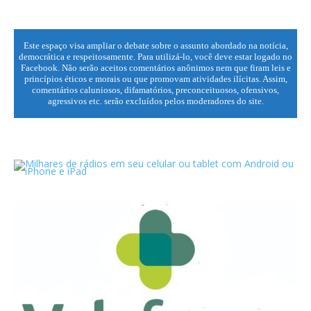
Este espaço visa ampliar o debate sobre o assunto abordado na notícia,
democrática e respeitosamente. Para utilizá-lo, você deve estar logado no
Facebook. Não serão aceitos comentários anônimos nem que firam leis e
princípios éticos e morais ou que promovam atividades ilícitas. Assim,
comentários caluniosos, difamatórios, preconceituosos, ofensivos,
agressivos etc. serão excluídos pelos moderadores do site.