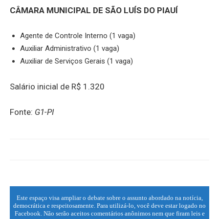
CÂMARA MUNICIPAL DE SÃO LUÍS DO PIAUÍ
Agente de Controle Interno (1 vaga)
Auxiliar Administrativo (1 vaga)
Auxiliar de Serviços Gerais (1 vaga)
Salário inicial de R$ 1.320
Fonte:
G1-PI
Este espaço visa ampliar o debate sobre o assunto abordado na notícia,
democrática e respeitosamente. Para utilizá-lo, você deve estar logado no
Facebook. Não serão aceitos comentários anônimos nem que firam leis e