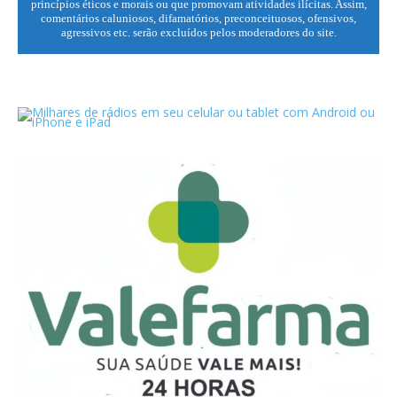
princípios éticos e morais ou que promovam atividades ilícitas. Assim,
comentários caluniosos, difamatórios, preconceituosos, ofensivos,
agressivos etc. serão excluídos pelos moderadores do site.