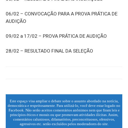
06/02 – CONVOCAÇÃO PARA A PROVA PRÁTICA DE
AUDIÇÃO
09/02 a 17/02 – PROVA PRÁTICA DE AUDIÇÃO
28/02 – RESULTADO FINAL DA SELEÇÃO
Este espaço visa ampliar o debate sobre o assunto abordado na notícia,
democrática e respeitosamente. Para utilizá-lo, você deve estar logado no
Facebook. Não serão aceitos comentários anônimos nem que firam leis e
princípios éticos e morais ou que promovam atividades ilícitas. Assim,
comentários caluniosos, difamatórios, preconceituosos, ofensivos,
agressivos etc. serão excluídos pelos moderadores do site.