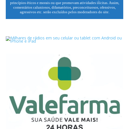
princípios éticos e morais ou que promovam atividades ilícitas. Assim,
comentários caluniosos, difamatórios, preconceituosos, ofensivos,
agressivos etc. serão excluídos pelos moderadores do site.