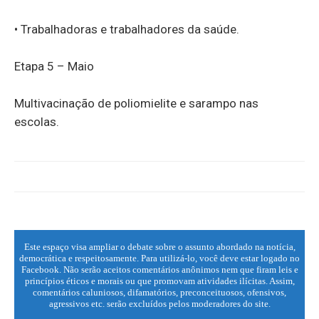
• Trabalhadoras e trabalhadores da saúde.
Etapa 5 – Maio
Multivacinação de poliomielite e sarampo nas
escolas.
Este espaço visa ampliar o debate sobre o assunto abordado na notícia,
democrática e respeitosamente. Para utilizá-lo, você deve estar logado no
Facebook. Não serão aceitos comentários anônimos nem que firam leis e
princípios éticos e morais ou que promovam atividades ilícitas. Assim,
comentários caluniosos, difamatórios, preconceituosos, ofensivos,
agressivos etc. serão excluídos pelos moderadores do site.