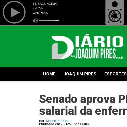
Diário
de
Joaquim
Pires
HOME
JOAQUIM PIRES
ESPORTES
Senado aprova PE
salarial da enf
Por:
Maurício Costa
Publicado em 20/12/2022 às 14h49