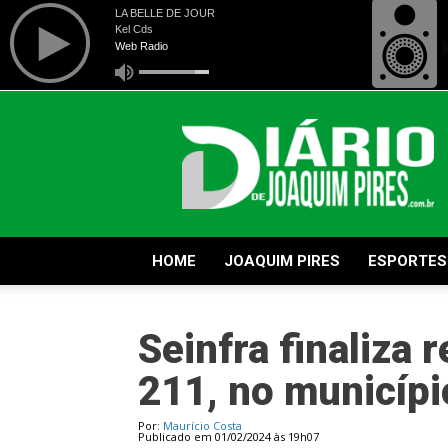
Diário
de
Joaquim
Pires
HOME
JOAQUIM PIRES
ESPORTES
Seinfra finaliza 
211, no municípi
Por:
Maurício Costa
Publicado em 01/02/2024 às 19h07