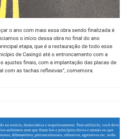
eçar o ano com mais essa obra sendo finalizada é
nciamos o início dessa obra no final do ano
rincipal etapa, que é a restauração de todo esse
icípio de Caxingó até o entroncamento com a
os ajustes finais, com a implantação das placas de
tal com as tachas reflexivas”, comemora.
do na notícia, democrática e respeitosamente. Para utilizá-lo, você deve
ios anônimos nem que firam leis e princípios éticos e morais ou que
iosos, difamatórios, preconceituosos, ofensivos, agressivos etc. serão