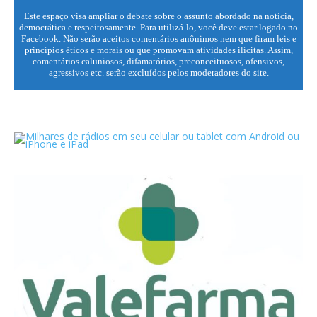
Este espaço visa ampliar o debate sobre o assunto abordado na notícia,
democrática e respeitosamente. Para utilizá-lo, você deve estar logado no
Facebook. Não serão aceitos comentários anônimos nem que firam leis e
princípios éticos e morais ou que promovam atividades ilícitas. Assim,
comentários caluniosos, difamatórios, preconceituosos, ofensivos,
agressivos etc. serão excluídos pelos moderadores do site.