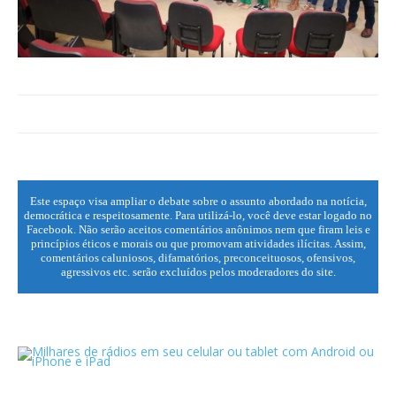
Este espaço visa ampliar o debate sobre o assunto abordado na notícia,
democrática e respeitosamente. Para utilizá-lo, você deve estar logado no
Facebook. Não serão aceitos comentários anônimos nem que firam leis e
princípios éticos e morais ou que promovam atividades ilícitas. Assim,
comentários caluniosos, difamatórios, preconceituosos, ofensivos,
agressivos etc. serão excluídos pelos moderadores do site.