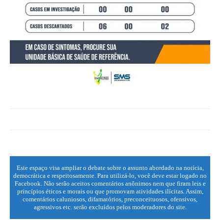
Este espaço visa ampliar o debate sobre o assunto abordado na notícia,
democrática e respeitosamente. Para utilizá-lo, você deve estar logado no
Facebook. Não serão aceitos comentários anônimos nem que firam leis e
princípios éticos e morais ou que promovam atividades ilícitas. Assim,
comentários caluniosos, difamatórios, preconceituosos, ofensivos,
agressivos etc. serão excluídos pelos moderadores do site.