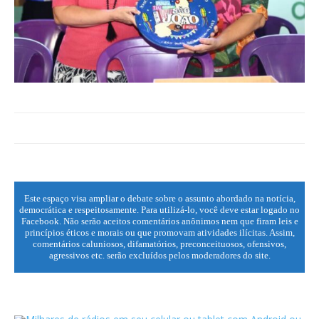
Este espaço visa ampliar o debate sobre o assunto abordado na notícia,
democrática e respeitosamente. Para utilizá-lo, você deve estar logado no
Facebook. Não serão aceitos comentários anônimos nem que firam leis e
princípios éticos e morais ou que promovam atividades ilícitas. Assim,
comentários caluniosos, difamatórios, preconceituosos, ofensivos,
agressivos etc. serão excluídos pelos moderadores do site.