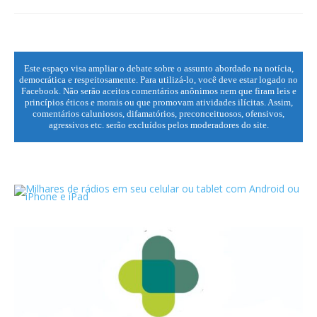
Este espaço visa ampliar o debate sobre o assunto abordado na notícia,
democrática e respeitosamente. Para utilizá-lo, você deve estar logado no
Facebook. Não serão aceitos comentários anônimos nem que firam leis e
princípios éticos e morais ou que promovam atividades ilícitas. Assim,
comentários caluniosos, difamatórios, preconceituosos, ofensivos,
agressivos etc. serão excluídos pelos moderadores do site.