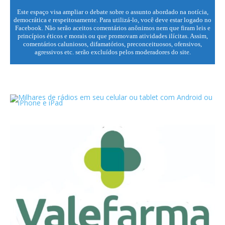
Este espaço visa ampliar o debate sobre o assunto abordado na notícia,
democrática e respeitosamente. Para utilizá-lo, você deve estar logado no
Facebook. Não serão aceitos comentários anônimos nem que firam leis e
princípios éticos e morais ou que promovam atividades ilícitas. Assim,
comentários caluniosos, difamatórios, preconceituosos, ofensivos,
agressivos etc. serão excluídos pelos moderadores do site.