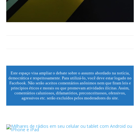
Este espaço visa ampliar o debate sobre o assunto abordado na notícia,
democrática e respeitosamente. Para utilizá-lo, você deve estar logado no
Facebook. Não serão aceitos comentários anônimos nem que firam leis e
princípios éticos e morais ou que promovam atividades ilícitas. Assim,
comentários caluniosos, difamatórios, preconceituosos, ofensivos,
agressivos etc. serão excluídos pelos moderadores do site.