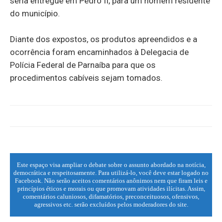
seria entregue em Pedro II, para um homem residente
do município.
Diante dos expostos, os produtos apreendidos e a
ocorrência foram encaminhados à Delegacia de
Polícia Federal de Parnaíba para que os
procedimentos cabíveis sejam tomados.
Este espaço visa ampliar o debate sobre o assunto abordado na notícia,
democrática e respeitosamente. Para utilizá-lo, você deve estar logado no
Facebook. Não serão aceitos comentários anônimos nem que firam leis e
princípios éticos e morais ou que promovam atividades ilícitas. Assim,
comentários caluniosos, difamatórios, preconceituosos, ofensivos,
agressivos etc. serão excluídos pelos moderadores do site.