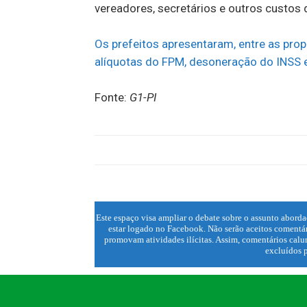
vereadores, secretários e outros custos
Os prefeitos apresentaram, entre as prop
alíquotas do FPM, desoneração do INSS e 
Fonte:
G1-PI
Este espaço visa ampliar o debate sobre o assunto aborda
estar logado no Facebook. Não serão aceitos comentár
promovam atividades ilícitas. Assim, comentários calun
excluídos p