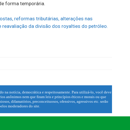
 de forma temporária.
ostas, reformas tributárias, alterações nas
reavaliação da divisão dos royalties do petróleo.
do na notícia, democrática e respeitosamente. Para utilizá-lo, você deve
ios anônimos nem que firam leis e princípios éticos e morais ou que
iosos, difamatórios, preconceituosos, ofensivos, agressivos etc. serão
elos moderadores do site.