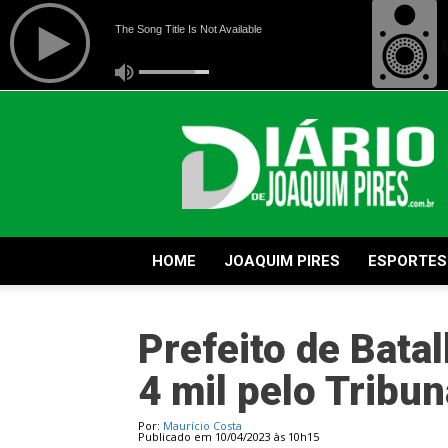
Diário
de
Joaquim
Pires
HOME
JOAQUIM PIRES
ESPORTES
Prefeito de Bata
4 mil pelo Tribu
Por:
Maurício Costa
Publicado em 10/04/2023 às 10h15