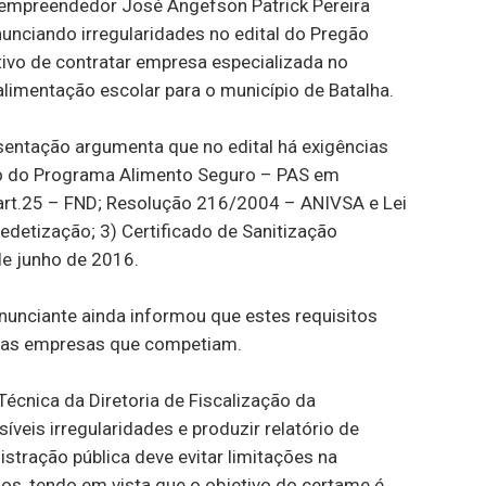
roempreendedor José Angefson Patrick Pereira
nciando irregularidades no edital do Pregão
tivo de contratar empresa especializada no
limentação escolar para o município de Batalha.
sentação argumenta que no edital há exigências
ção do Programa Alimento Seguro – PAS em
rt.25 – FND; Resolução 216/2004 – ANIVSA e Lei
edetização; 3) Certificado de Sanitização
de junho de 2016.
nunciante ainda informou que estes requisitos
 das empresas que competiam.
écnica da Diretoria de Fiscalização da
íveis irregularidades e produzir relatório de
istração pública deve evitar limitações na
ios, tendo em vista que o objetivo do certame é