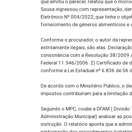
que emitiu o parecer, relatou que o mic
Sousa ingressou com representação, denu
Eletrônico Nº 004/2022, que tinha o obje
fornecimento de gêneros alimentícios e a
Conforme o procurador, o autor da repre
estritamente ilegais, são elas: Declara
consonância com a Resolução 38/2009 a
Federal 11.346/2006. 2) Certificado de d
conforme a Lei Estadual nª 6.836 de 06 
De acordo com o Minsitério Público, o de
impostos contribuíram para a limitação
Segundo o MPC, coube a DFAM ( Divisão T
Administração Municipal) analisar as poss
instrução. O relatório aponta que a admin
participação dos procedimentos licitatór