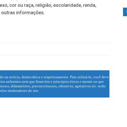
o, cor ou raça, religião, escolaridade, renda,
 outras informações.
do na notícia, democrática e respeitosamente. Para utilizá-lo, você deve
ios anônimos nem que firam leis e princípios éticos e morais ou que
iosos, difamatórios, preconceituosos, ofensivos, agressivos etc. serão
elos moderadores do site.