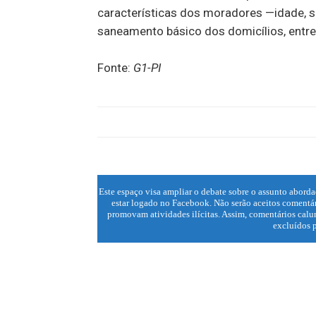
características dos moradores —idade, sex
saneamento básico dos domicílios, entre
Fonte:
G1-PI
Este espaço visa ampliar o debate sobre o assunto aborda
estar logado no Facebook. Não serão aceitos comentár
promovam atividades ilícitas. Assim, comentários calun
excluídos p