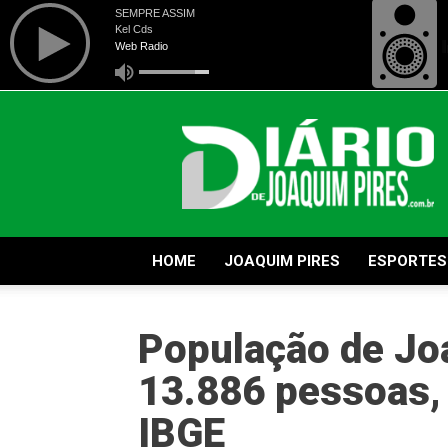
Diário
de
Joaquim
Pires
HOME
JOAQUIM PIRES
ESPORTES
População de Joa
13.886 pessoas,
IBGE