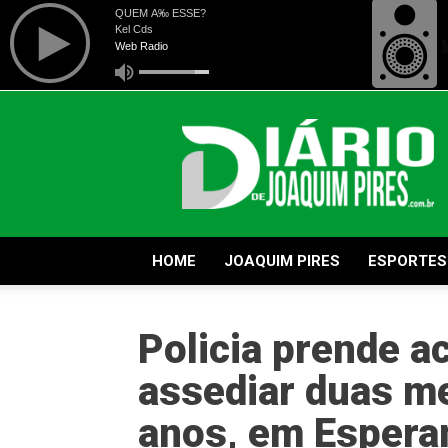
Diário
de
Joaquim
Pires
HOME
JOAQUIM PIRES
ESPORTES
Policia prende a
assediar duas me
anos, em Espera