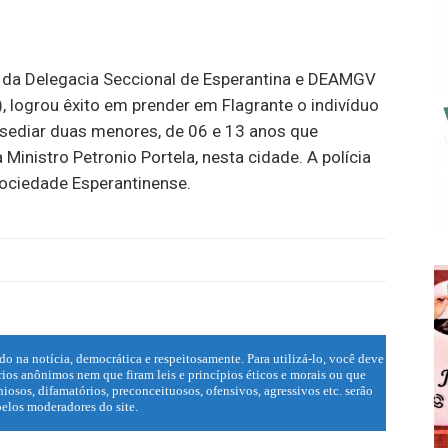
vés da Delegacia Seccional de Esperantina e DEAMGV
), logrou êxito em prender em Flagrante o indivíduo
 assediar duas menores, de 06 e 13 anos que
inistro Petronio Portela, nesta cidade. A polícia
sociedade Esperantinense.
do na notícia, democrática e respeitosamente. Para utilizá-lo, você deve
ios anônimos nem que firam leis e princípios éticos e morais ou que
iosos, difamatórios, preconceituosos, ofensivos, agressivos etc. serão
elos moderadores do site.