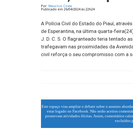
Por:
Maurício Costa
Publicado em 26/04/2024 às 22h24
A Polícia Civil do Estado do Piauí, atra
de Esperantina, na última quarta-feira(24
J. D. C. S. O flagranteado teria tentado
trafegavam nas proximidades da Avenida M
civil reforça o seu compromisso com a 
Este espaço visa ampliar o debate sobre o assunto aborda
estar logado no Facebook. Não serão aceitos comentár
promovam atividades ilícitas. Assim, comentários calun
excluídos p