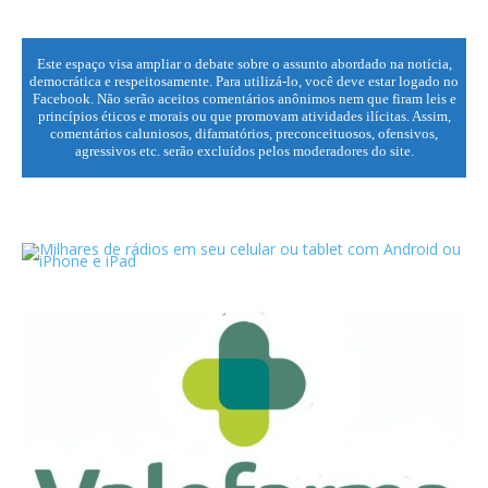
Este espaço visa ampliar o debate sobre o assunto abordado na notícia,
democrática e respeitosamente. Para utilizá-lo, você deve estar logado no
Facebook. Não serão aceitos comentários anônimos nem que firam leis e
princípios éticos e morais ou que promovam atividades ilícitas. Assim,
comentários caluniosos, difamatórios, preconceituosos, ofensivos,
agressivos etc. serão excluídos pelos moderadores do site.