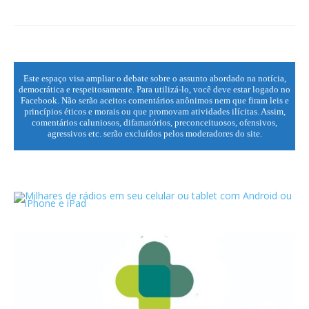
Este espaço visa ampliar o debate sobre o assunto abordado na notícia,
democrática e respeitosamente. Para utilizá-lo, você deve estar logado no
Facebook. Não serão aceitos comentários anônimos nem que firam leis e
princípios éticos e morais ou que promovam atividades ilícitas. Assim,
comentários caluniosos, difamatórios, preconceituosos, ofensivos,
agressivos etc. serão excluídos pelos moderadores do site.