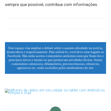
sempre que possível, contribua com informações.
Este espaço visa ampliar o debate sobre o assunto abordado na notícia,
democrática e respeitosamente. Para utilizá-lo, você deve estar logado no
Facebook. Não serão aceitos comentários anônimos nem que firam leis e
princípios éticos e morais ou que promovam atividades ilícitas. Assim,
comentários caluniosos, difamatórios, preconceituosos, ofensivos,
agressivos etc. serão excluídos pelos moderadores do site.