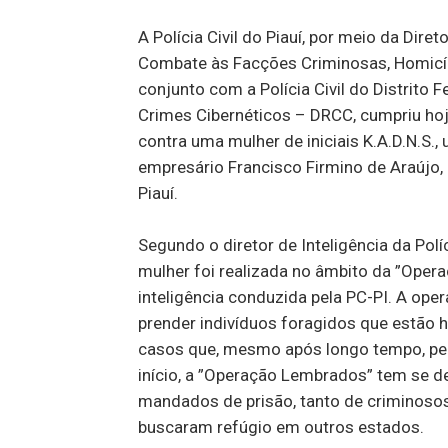
A Polícia Civil do Piauí, por meio da Diret
Combate às Facções Criminosas, Homicídi
conjunto com a Polícia Civil do Distrito 
Crimes Cibernéticos – DRCC, cumpriu hoj
contra uma mulher de iniciais K.A.D.N.S.
empresário Francisco Firmino de Araújo, o
Piauí.
Segundo o diretor de Inteligência da Políci
mulher foi realizada no âmbito da ”Ope
inteligência conduzida pela PC-PI. A ope
prender indivíduos foragidos que estão h
casos que, mesmo após longo tempo, pe
início, a ”Operação Lembrados” tem se d
mandados de prisão, tanto de criminosos
buscaram refúgio em outros estados.