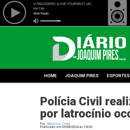
Diário
de
Joaquim
Pires
HOME
JOAQUIM PIRES
ESPORTES
Polícia Civil real
por latrocínio oc
Por:
Maurício Costa
Publicado em 09/08/2024 às 15h32