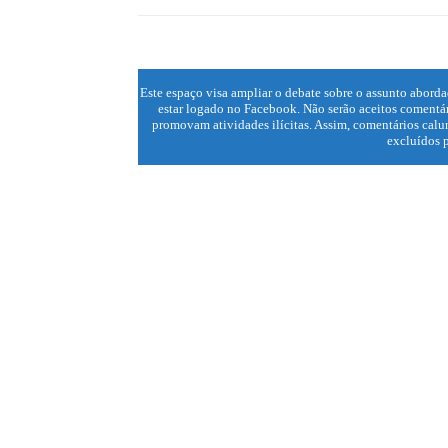
Este espaço visa ampliar o debate sobre o assunto aborda
estar logado no Facebook. Não serão aceitos comentár
promovam atividades ilícitas. Assim, comentários calun
excluídos p