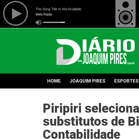
Diário
de
Joaquim
Pires
HOME
JOAQUIM PIRES
ESPORTES
Piripiri selecion
substitutos de Bi
Contabilidade