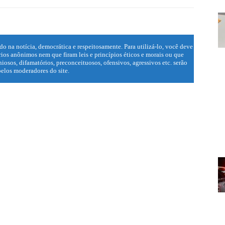
do na notícia, democrática e respeitosamente. Para utilizá-lo, você deve
ios anônimos nem que firam leis e princípios éticos e morais ou que
iosos, difamatórios, preconceituosos, ofensivos, agressivos etc. serão
elos moderadores do site.