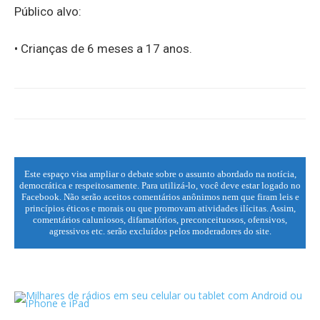
Público alvo:
• Crianças de 6 meses a 17 anos.
Este espaço visa ampliar o debate sobre o assunto abordado na notícia,
democrática e respeitosamente. Para utilizá-lo, você deve estar logado no
Facebook. Não serão aceitos comentários anônimos nem que firam leis e
princípios éticos e morais ou que promovam atividades ilícitas. Assim,
comentários caluniosos, difamatórios, preconceituosos, ofensivos,
agressivos etc. serão excluídos pelos moderadores do site.