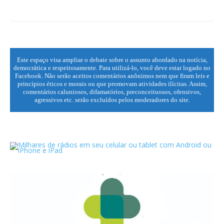
Este espaço visa ampliar o debate sobre o assunto abordado na notícia,
democrática e respeitosamente. Para utilizá-lo, você deve estar logado no
Facebook. Não serão aceitos comentários anônimos nem que firam leis e
princípios éticos e morais ou que promovam atividades ilícitas. Assim,
comentários caluniosos, difamatórios, preconceituosos, ofensivos,
agressivos etc. serão excluídos pelos moderadores do site.