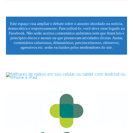
Este espaço visa ampliar o debate sobre o assunto abordado na notícia,
democrática e respeitosamente. Para utilizá-lo, você deve estar logado no
Facebook. Não serão aceitos comentários anônimos nem que firam leis e
princípios éticos e morais ou que promovam atividades ilícitas. Assim,
comentários caluniosos, difamatórios, preconceituosos, ofensivos,
agressivos etc. serão excluídos pelos moderadores do site.