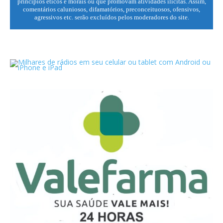
princípios éticos e morais ou que promovam atividades ilícitas. Assim,
comentários caluniosos, difamatórios, preconceituosos, ofensivos,
agressivos etc. serão excluídos pelos moderadores do site.