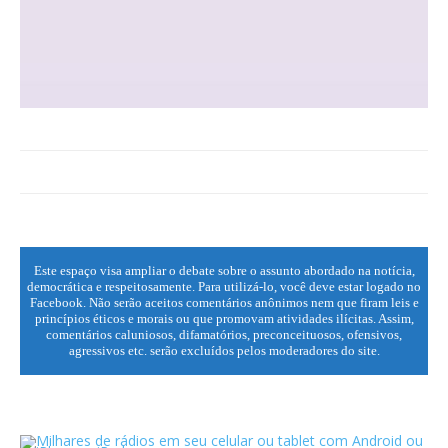
Este espaço visa ampliar o debate sobre o assunto abordado na notícia,
democrática e respeitosamente. Para utilizá-lo, você deve estar logado no
Facebook. Não serão aceitos comentários anônimos nem que firam leis e
princípios éticos e morais ou que promovam atividades ilícitas. Assim,
comentários caluniosos, difamatórios, preconceituosos, ofensivos,
agressivos etc. serão excluídos pelos moderadores do site.