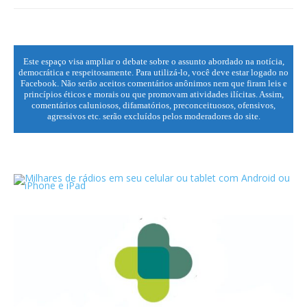
Este espaço visa ampliar o debate sobre o assunto abordado na notícia,
democrática e respeitosamente. Para utilizá-lo, você deve estar logado no
Facebook. Não serão aceitos comentários anônimos nem que firam leis e
princípios éticos e morais ou que promovam atividades ilícitas. Assim,
comentários caluniosos, difamatórios, preconceituosos, ofensivos,
agressivos etc. serão excluídos pelos moderadores do site.