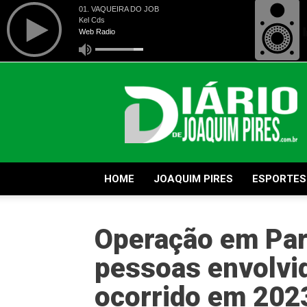
Diário
de
Joaquim
Pires
HOME
JOAQUIM PIRES
ESPORTES
Operação em Par
pessoas envolvi
ocorrido em 202