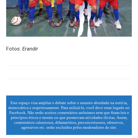
Fotos:
Erandir
Este espaço visa ampliar o debate sobre o assunto abordado na notícia,
democrática e respeitosamente. Para utilizá-lo, você deve estar logado no
Facebook. Não serão aceitos comentários anônimos nem que firam leis e
princípios éticos e morais ou que promovam atividades ilícitas. Assim,
comentários caluniosos, difamatórios, preconceituosos, ofensivos,
agressivos etc. serão excluídos pelos moderadores do site.