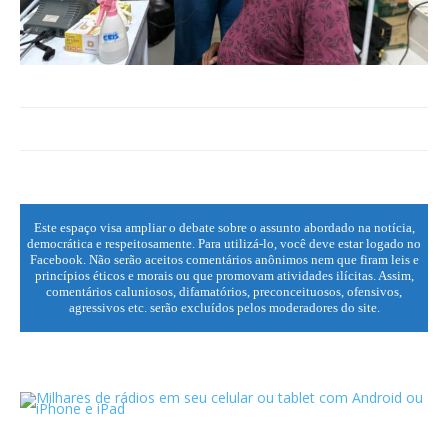
Este espaço visa ampliar o debate sobre o assunto abordado na notícia,
democrática e respeitosamente. Para utilizá-lo, você deve estar logado no
Facebook. Não serão aceitos comentários anônimos nem que firam leis e
princípios éticos e morais ou que promovam atividades ilícitas. Assim,
comentários caluniosos, difamatórios, preconceituosos, ofensivos,
agressivos etc. serão excluídos pelos moderadores do site.