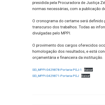
presidida pela Procuradora de Justiça Zé
normas necessárias, com a publicação de 
O cronograma do certame será definido 
transcurso dos trabalhos. Todas as inf
divulgadas pelo MPPI.
O provimento dos cargos oferecidos ocor
homologação dos resultados, e está cond
orçamentária e financeira da instituição.
SEI_MPPI-0429878-Portaria-PGJ-1
Baixar
SEI_MPPI-0429871-Portaria-PGJ
Baixar