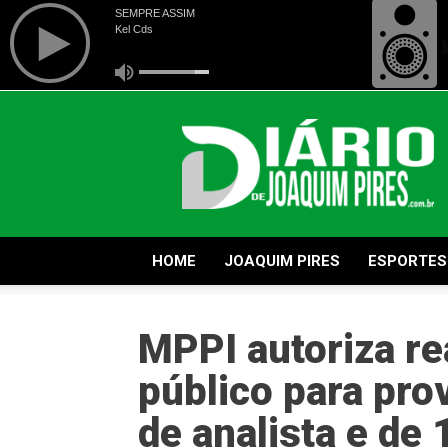
Diário
de
Joaquim
Pires
HOME
JOAQUIM PIRES
ESPORTES
MPPI autoriza re
público para pro
de analista e de