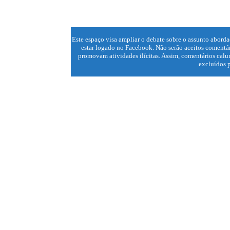
Este espaço visa ampliar o debate sobre o assunto aborda
estar logado no Facebook. Não serão aceitos comentár
promovam atividades ilícitas. Assim, comentários calun
excluídos p