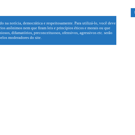
do na notícia, democrática e respeitosamente. Para utilizá-lo, você deve
ios anônimos nem que firam leis e princípios éticos e morais ou que
iosos, difamatórios, preconceituosos, ofensivos, agressivos etc. serão
elos moderadores do site.