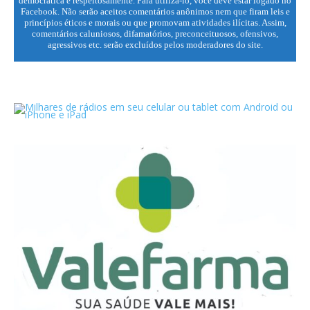
democrática e respeitosamente. Para utilizá-lo, você deve estar logado no
Facebook. Não serão aceitos comentários anônimos nem que firam leis e
princípios éticos e morais ou que promovam atividades ilícitas. Assim,
comentários caluniosos, difamatórios, preconceituosos, ofensivos,
agressivos etc. serão excluídos pelos moderadores do site.