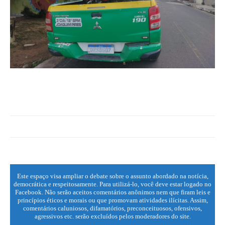
Este espaço visa ampliar o debate sobre o assunto abordado na notícia,
democrática e respeitosamente. Para utilizá-lo, você deve estar logado no
Facebook. Não serão aceitos comentários anônimos nem que firam leis e
princípios éticos e morais ou que promovam atividades ilícitas. Assim,
comentários caluniosos, difamatórios, preconceituosos, ofensivos,
agressivos etc. serão excluídos pelos moderadores do site.